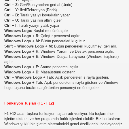
Ctrl + Z:
Geri/Son yapılanı geri al (Undo)
er?
Ctrl + Y:
İleri/Tekrar yap (Redo)
Ctrl + B:
Taralı yazıyı koyu/kalın yapar
arla Yerler?
Ctrl + U:
Taralı yazının altını çizer
Ctrl + I:
Taralı yazıyı yatık yapar
Windows Logo:
Başlat menüsü açılır.
Windows Logo + R:
Çalıştır penceresi açılır.
Windows Logo + M:
Bütün pencereleri küçültür.
r ?
Shift + Windows Logo + M:
Bütün pencereleri küçültmeyi geri alır.
Windows Logo + H:
Windows Yardım ve Destek penceresi açılır.
den Ayırt Edebiliyoruz?
Windows Logo + E:
Windows Dosya Tarayıcısı (Windows Explorer)
açılır.
Windows Logo + F:
Arama penceresi açılır.
Windows Logo + D:
Masaüstünü gösterir.
Ctrl + Windows Logo + Tab:
Açık pencereleri sırayla gösterir.
Windows Logo + Tab:
Açık pencereleri sırayla gösterir ve Windows
Logo tuşunu bırakınca gösterilen pencereyi en öne getirir.
Fonksiyon Tuşları (F1 - F12)
F1-F12 arası tuşlara fonksiyon tuşları adı veriliyor. Bu tuşların her
işletim sistemi ve her programda farklı işlevleri olabilir. Biz bu tuşların
Windows yüklü bir işletim sistemindeki genel özelliklerini inceleyeceğiz.