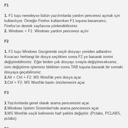
F1
1.
F1 tuşu neredeyse bütün yazılımlarda yardım penceresi açmak için
kullanılıyor. Örneğin Firefox kullanırken F1 tuşuna basarsanız,
Firefox'un destek sayfasına yönlendirilirsiniz.
2.
Windows + F1: Windows yardım penceresi açılır
F2
1.
F2 tuşu Windows Gezgininde seçili dosyayı yeniden adlandırır.
Kısacası herhangi bir dosya seçtikten sonra F2 ye basarak ismini
değiştirebilirsiniz. Eğer birden çok dosyayı sırayla değiştirecekseniz,
isim değiştirme işleminiz bittikten sonra TAB tuşuna basarak bir sonraki
dosyaya geçebilirsiniz.
2.
Alt + Ctrl + F2: MS Word'de yeni dosya açar.
3.
Ctrl + F2: MS Word'de baskı önizlemesini açar.
F3
1.
Yazılımlarda genel olarak arama penceresini açar.
2.
Windows İşletim Sistemleri'nde arama penceresini açar.
3.
MS Word'de seçili kelimenin harf şeklini değiştirir. (Pclabs, PCLABS,
pclabs)