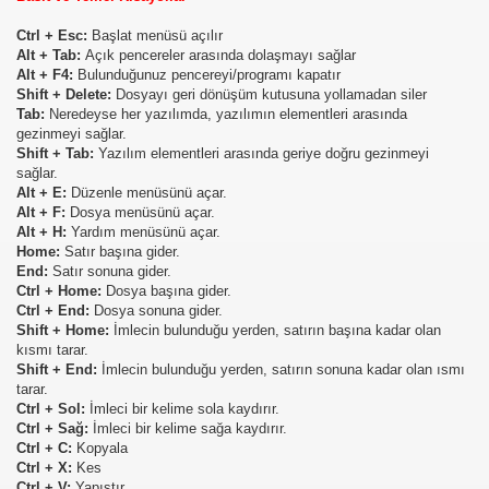
Ctrl + Esc:
Başlat menüsü açılır
Alt + Tab:
Açık pencereler arasında dolaşmayı sağlar
Alt + F4:
Bulunduğunuz pencereyi/programı kapatır
Shift + Delete:
Dosyayı geri dönüşüm kutusuna yollamadan siler
Tab:
Neredeyse her yazılımda, yazılımın elementleri arasında
gezinmeyi sağlar.
Shift + Tab:
Yazılım elementleri arasında geriye doğru gezinmeyi
sağlar.
Alt + E:
Düzenle menüsünü açar.
Alt + F:
Dosya menüsünü açar.
Alt + H:
Yardım menüsünü açar.
Home:
Satır başına gider.
End:
Satır sonuna gider.
Ctrl + Home:
Dosya başına gider.
Ctrl + End:
Dosya sonuna gider.
Shift + Home:
İmlecin bulunduğu yerden, satırın başına kadar olan
kısmı tarar.
Shift + End:
İmlecin bulunduğu yerden, satırın sonuna kadar olan ısmı
tarar.
Ctrl + Sol:
İmleci bir kelime sola kaydırır.
Ctrl + Sağ:
İmleci bir kelime sağa kaydırır.
Ctrl + C:
Kopyala
Ctrl + X:
Kes
Ctrl + V:
Yapıştır