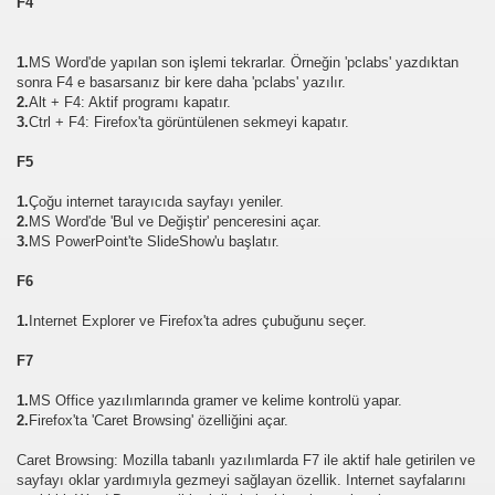
F4
1.
MS Word'de yapılan son işlemi tekrarlar. Örneğin 'pclabs' yazdıktan
sonra F4 e basarsanız bir kere daha 'pclabs' yazılır.
2.
Alt + F4: Aktif programı kapatır.
3.
Ctrl + F4: Firefox'ta görüntülenen sekmeyi kapatır.
F5
1.
Çoğu internet tarayıcıda sayfayı yeniler.
2.
MS Word'de 'Bul ve Değiştir' penceresini açar.
3.
MS PowerPoint'te SlideShow'u başlatır.
F6
1.
Internet Explorer ve Firefox'ta adres çubuğunu seçer.
F7
1.
MS Office yazılımlarında gramer ve kelime kontrolü yapar.
2.
Firefox'ta 'Caret Browsing' özelliğini açar.
Caret Browsing: Mozilla tabanlı yazılımlarda F7 ile aktif hale getirilen ve
sayfayı oklar yardımıyla gezmeyi sağlayan özellik. Internet sayfalarını