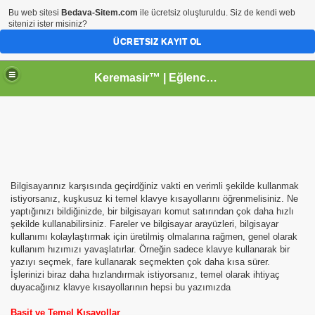
Bu web sitesi
Bedava-Sitem.com
ile ücretsiz oluşturuldu. Siz de kendi web
sitenizi ister misiniz?
ÜCRETSIZ KAYIT OL
Keremasir™ | Eğlenceyi paylaş
Bilgisayarınız karşısında geçirdğiniz vakti en verimli şekilde kullanmak
istiyorsanız, kuşkusuz ki temel klavye kısayollarını öğrenmelisiniz. Ne
yaptığınızı bildiğinizde, bir bilgisayarı komut satırından çok daha hızlı
şekilde kullanabilirsiniz. Fareler ve bilgisayar arayüzleri, bilgisayar
kullanımı kolaylaştırmak için üretilmiş olmalarına rağmen, genel olarak
kullanım hızımızı yavaşlatırlar. Örneğin sadece klavye kullanarak bir
yazıyı seçmek, fare kullanarak seçmekten çok daha kısa sürer.
İşlerinizi biraz daha hızlandırmak istiyorsanız, temel olarak ihtiyaç
duyacağınız klavye kısayollarının hepsi bu yazımızda
Basit ve Temel Kısayollar