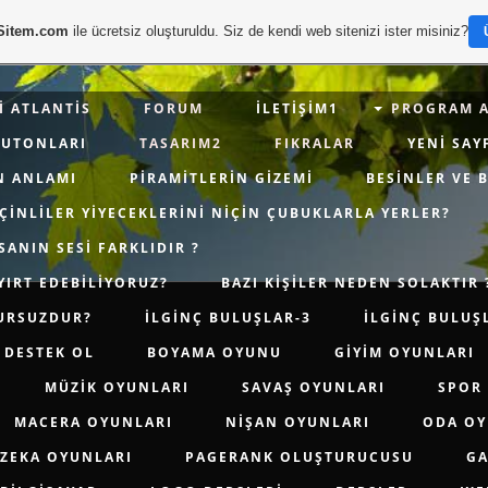
Sitem.com
ile ücretsiz oluşturuldu. Siz de kendi web sitenizi ister misiniz?
I ATLANTIS
FORUM
İLETIŞIM1
PROGRAM A
BUTONLARI
TASARIM2
FIKRALAR
YENI SAY
N ANLAMI
PIRAMITLERIN GIZEMI
BESINLER VE 
ÇINLILER YIYECEKLERINI NIÇIN ÇUBUKLARLA YERLER?
SANIN SESI FARKLIDIR ?
YIRT EDEBILIYORUZ?
BAZI KIŞILER NEDEN SOLAKTIR 
ĞURSUZDUR?
İLGİNÇ BULUŞLAR-3
İLGİNÇ BULUŞ
DESTEK OL
BOYAMA OYUNU
GIYIM OYUNLARI
MÜZIK OYUNLARI
SAVAŞ OYUNLARI
SPOR
MACERA OYUNLARI
NIŞAN OYUNLARI
ODA OY
ZEKA OYUNLARI
PAGERANK OLUŞTURUCUSU
GA