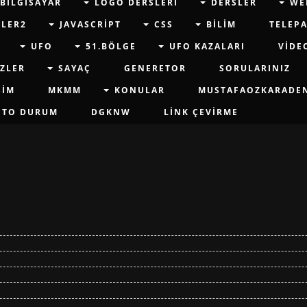
BILGISAYAR
LOGO DERSLERI
DERSLER
WE
SLER2
JAVASCRIPT
CSS
BILIM
TELEPA
UFO
51.BÖLGE
UFO KAZALARI
VIDE
ZLER
SAYAÇ
GENERETOR
SORULARINIZ
ŞIM
MKMM
KONULAR
MUSTAFAOZKARADE
OTO DURUM
DGKNW
LINK ÇEVIRME