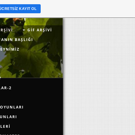
ÜCRETSIZ KAYIT OL
RŞIVI
GIF ARŞIVI
FANIN BAŞLIĞI
BEYNIMIZ
?
LAR-2
 OYUNLARI
UNLARI
LERI