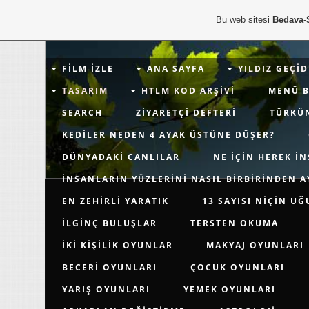
Bu web sitesi
Bedava-
FILM İZLE
ANA SAYFA
YILDIZ GEÇID
TASARIM
HTLM KOD ARŞIVI
MENÜ 
SEARCH
ZIYARETÇI DEFTERI
TÜRKÜ
KEDILER NEDEN 4 AYAK ÜSTÜNE DÜŞER?
DÜNYADAKI CANLILAR
NE IÇIN HEREK İN
İNSANLARIN YÜZLERINI NASIL BIRBIRINDEN A
EN ZEHIRLI YARATIK
13 SAYISI NIÇIN U
İLGINÇ BULUŞLAR
TERSTEN OKUMA
İKI KIŞILIK OYUNLAR
MAKYAJ OYUNLARI
BECERI OYUNLARI
ÇOCUK OYUNLARI
YARIŞ OYUNLARI
YEMEK OYUNLARI