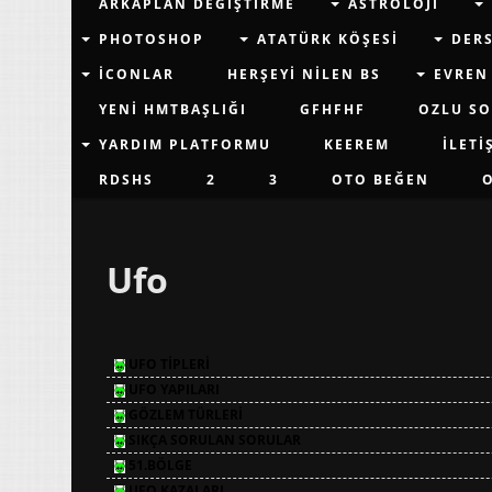
ARKAPLAN DEĞIŞTIRME
ASTROLOJI
PHOTOSHOP
ATATÜRK KÖŞESI
DER
İCONLAR
HERŞEYI NILEN BS
EVREN
YENI HMTBAŞLIĞI
GFHFHF
OZLU SO
YARDIM PLATFORMU
KEEREM
İLETI
RDSHS
2
3
OTO BEĞEN
Ufo
UFO TİPLERİ
UFO YAPILARI
GÖZLEM TÜRLERİ
SIKÇA SORULAN SORULAR
51.BÖLGE
UFO KAZALARI